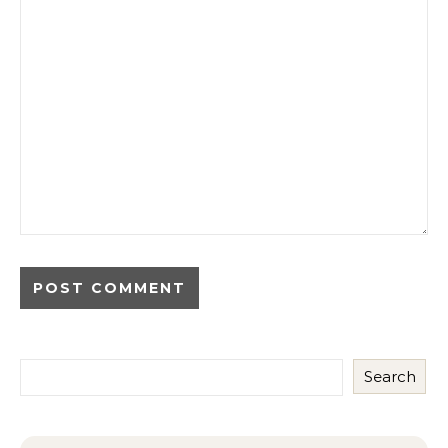
Search