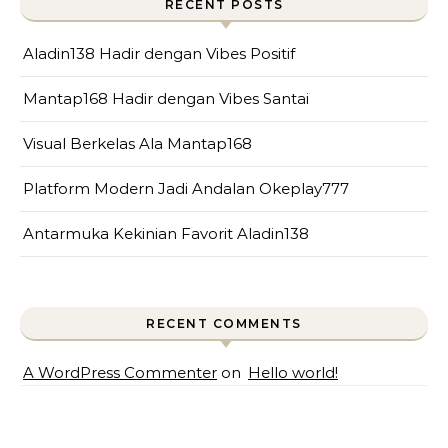
RECENT POSTS
Aladin138 Hadir dengan Vibes Positif
Mantap168 Hadir dengan Vibes Santai
Visual Berkelas Ala Mantap168
Platform Modern Jadi Andalan Okeplay777
Antarmuka Kekinian Favorit Aladin138
RECENT COMMENTS
A WordPress Commenter
on
Hello world!