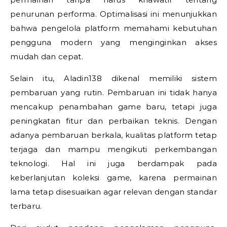
penurunan performa. Optimalisasi ini menunjukkan
bahwa pengelola platform memahami kebutuhan
pengguna modern yang menginginkan akses
mudah dan cepat.
Selain itu, Aladin138 dikenal memiliki sistem
pembaruan yang rutin. Pembaruan ini tidak hanya
mencakup penambahan game baru, tetapi juga
peningkatan fitur dan perbaikan teknis. Dengan
adanya pembaruan berkala, kualitas platform tetap
terjaga dan mampu mengikuti perkembangan
teknologi. Hal ini juga berdampak pada
keberlanjutan koleksi game, karena permainan
lama tetap disesuaikan agar relevan dengan standar
terbaru.