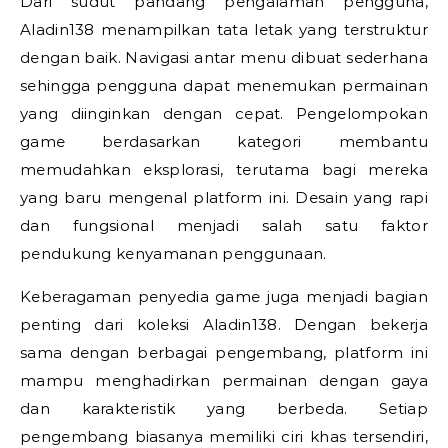
Dari sudut pandang pengalaman pengguna,
Aladin138 menampilkan tata letak yang terstruktur
dengan baik. Navigasi antar menu dibuat sederhana
sehingga pengguna dapat menemukan permainan
yang diinginkan dengan cepat. Pengelompokan
game berdasarkan kategori membantu
memudahkan eksplorasi, terutama bagi mereka
yang baru mengenal platform ini. Desain yang rapi
dan fungsional menjadi salah satu faktor
pendukung kenyamanan penggunaan.
Keberagaman penyedia game juga menjadi bagian
penting dari koleksi Aladin138. Dengan bekerja
sama dengan berbagai pengembang, platform ini
mampu menghadirkan permainan dengan gaya
dan karakteristik yang berbeda. Setiap
pengembang biasanya memiliki ciri khas tersendiri,