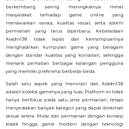
berkembang seiring meningkatnya minat
masyarakat terhadap game online yang
menawarkan variasi, kualitas visual, serta sistem
permainan yang terus diperbarui. Keberadaan
Aladin138 tidak lepas dari kemampuannya
menghadirkan kumpulan game yang beragam
dengan standar kualitas yang konsisten, sehingga
menarik perhatian berbagai kalangan pengguna
yang memiliki preferensi berbeda-beda.
Salah satu aspek yang menonjol dari Aladin138
adalah koleksi gamenya yang luas. Platform ini tidak
hanya berfokus pada satu jenis permainan, tetapi
menyediakan banyak kategori yang dapat dinikmati
sesuai selera. Mulai dari permainan dengan konsep
klasik hingga game modern dengan teknologi