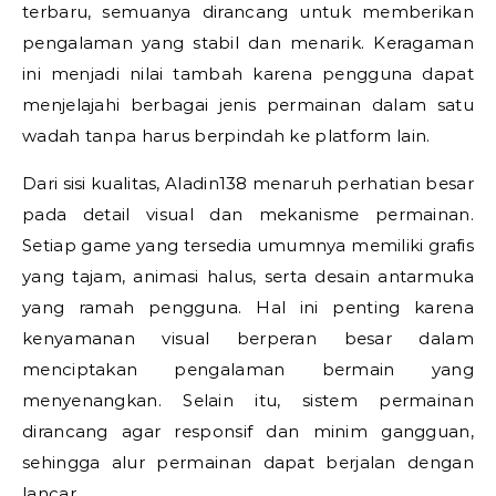
terbaru, semuanya dirancang untuk memberikan
pengalaman yang stabil dan menarik. Keragaman
ini menjadi nilai tambah karena pengguna dapat
menjelajahi berbagai jenis permainan dalam satu
wadah tanpa harus berpindah ke platform lain.
Dari sisi kualitas, Aladin138 menaruh perhatian besar
pada detail visual dan mekanisme permainan.
Setiap game yang tersedia umumnya memiliki grafis
yang tajam, animasi halus, serta desain antarmuka
yang ramah pengguna. Hal ini penting karena
kenyamanan visual berperan besar dalam
menciptakan pengalaman bermain yang
menyenangkan. Selain itu, sistem permainan
dirancang agar responsif dan minim gangguan,
sehingga alur permainan dapat berjalan dengan
lancar.