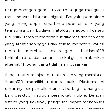
Pengembangan game di Aladin138 juga mengikuti
tren industri hiburan digital. Banyak permainan
yang mengadopsi tema-tema populer, baik yang
terinspirasi dari budaya, mitologi, maupun konsep
futuristik. Tema-tema tersebut dikemas dengan cara
yang kreatif sehingga tidak terasa monoton. Variasi
tema ini membuat koleksi game di Aladin138
terlihat hidup dan dinamis, sekaligus memberikan
alternatif hiburan yang tidak membosankan.
Aspek teknis menjadi perhatian lain yang membuat
Aladin138 memiliki reputasi baik. Platform ini
umumnya dioptimalkan untuk berbagai perangkat,
baik desktop maupun perangkat mobile. Dengan
sistem yang fleksibel, pengguna dapat mengakses
permainan tanpa harus khawatir tentang