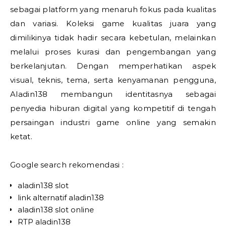
sebagai platform yang menaruh fokus pada kualitas
dan variasi. Koleksi game kualitas juara yang
dimilikinya tidak hadir secara kebetulan, melainkan
melalui proses kurasi dan pengembangan yang
berkelanjutan. Dengan memperhatikan aspek
visual, teknis, tema, serta kenyamanan pengguna,
Aladin138 membangun identitasnya sebagai
penyedia hiburan digital yang kompetitif di tengah
persaingan industri game online yang semakin
ketat.
Google search rekomendasi :
aladin138 slot
link alternatif aladin138
aladin138 slot online
RTP aladin138