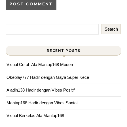
Search
RECENT POSTS
Visual Cerah Ala Mantap168 Modern
Okeplay777 Hadir dengan Gaya Super Kece
Aladin138 Hadir dengan Vibes Positif
Mantap168 Hadir dengan Vibes Santai
Visual Berkelas Ala Mantap168