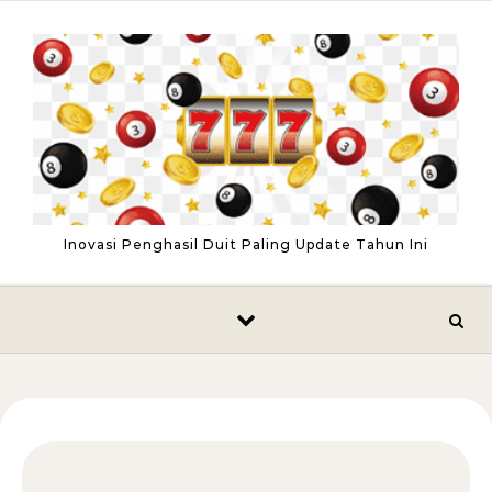
Skip to content
Inovasi Penghasil Duit Paling Update Tahun Ini