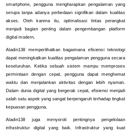
smartphone, pengguna mengharapkan pengalaman yang
serupa tanpa adanya perbedaan signifikan dalam kualitas
akses. Oleh karena itu, optimalisasi lintas perangkat
menjadi bagian penting dalam pengembangan platform
digital modern.
Aladin138 memperlihatkan bagaimana efisiensi teknologi
dapat meningkatkan kualitas pengalaman pengguna secara
keseluruhan. Ketika sebuah sistem mampu memproses
permintaan dengan cepat, pengguna dapat menghemat
waktu dan menjalankan aktivitas dengan lebih nyaman.
Dalam dunia digital yang bergerak cepat, efisiensi menjadi
salah satu aspek yang sangat berpengaruh terhadap tingkat
kepuasan pengguna.
Aladin138 juga menyoroti pentingnya pengelolaan
infrastruktur digital yang baik. Infrastruktur yang kuat