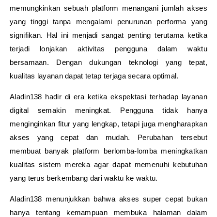
memungkinkan sebuah platform menangani jumlah akses
yang tinggi tanpa mengalami penurunan performa yang
signifikan. Hal ini menjadi sangat penting terutama ketika
terjadi lonjakan aktivitas pengguna dalam waktu
bersamaan. Dengan dukungan teknologi yang tepat,
kualitas layanan dapat tetap terjaga secara optimal.
Aladin138 hadir di era ketika ekspektasi terhadap layanan
digital semakin meningkat. Pengguna tidak hanya
menginginkan fitur yang lengkap, tetapi juga mengharapkan
akses yang cepat dan mudah. Perubahan tersebut
membuat banyak platform berlomba-lomba meningkatkan
kualitas sistem mereka agar dapat memenuhi kebutuhan
yang terus berkembang dari waktu ke waktu.
Aladin138 menunjukkan bahwa akses super cepat bukan
hanya tentang kemampuan membuka halaman dalam