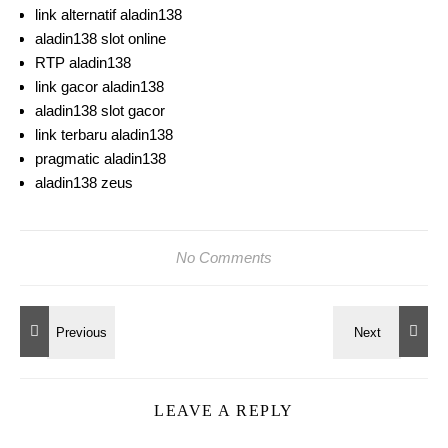
link alternatif aladin138
aladin138 slot online
RTP aladin138
link gacor aladin138
aladin138 slot gacor
link terbaru aladin138
pragmatic aladin138
aladin138 zeus
No Comments
LEAVE A REPLY