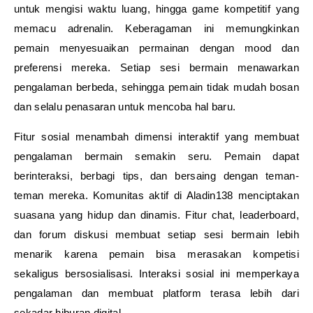
untuk mengisi waktu luang, hingga game kompetitif yang
memacu adrenalin. Keberagaman ini memungkinkan
pemain menyesuaikan permainan dengan mood dan
preferensi mereka. Setiap sesi bermain menawarkan
pengalaman berbeda, sehingga pemain tidak mudah bosan
dan selalu penasaran untuk mencoba hal baru.
Fitur sosial menambah dimensi interaktif yang membuat
pengalaman bermain semakin seru. Pemain dapat
berinteraksi, berbagi tips, dan bersaing dengan teman-
teman mereka. Komunitas aktif di Aladin138 menciptakan
suasana yang hidup dan dinamis. Fitur chat, leaderboard,
dan forum diskusi membuat setiap sesi bermain lebih
menarik karena pemain bisa merasakan kompetisi
sekaligus bersosialisasi. Interaksi sosial ini memperkaya
pengalaman dan membuat platform terasa lebih dari
sekadar hiburan digital.