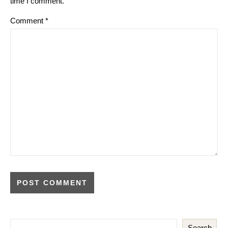
time I comment.
Comment
*
Search