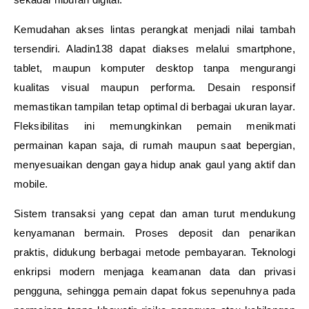
Kemudahan akses lintas perangkat menjadi nilai tambah
tersendiri. Aladin138 dapat diakses melalui smartphone,
tablet, maupun komputer desktop tanpa mengurangi
kualitas visual maupun performa. Desain responsif
memastikan tampilan tetap optimal di berbagai ukuran layar.
Fleksibilitas ini memungkinkan pemain menikmati
permainan kapan saja, di rumah maupun saat bepergian,
menyesuaikan dengan gaya hidup anak gaul yang aktif dan
mobile.
Sistem transaksi yang cepat dan aman turut mendukung
kenyamanan bermain. Proses deposit dan penarikan
praktis, didukung berbagai metode pembayaran. Teknologi
enkripsi modern menjaga keamanan data dan privasi
pengguna, sehingga pemain dapat fokus sepenuhnya pada