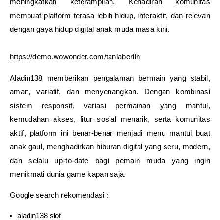
meningkatkan keterampilan. Kehadiran komunitas
membuat platform terasa lebih hidup, interaktif, dan relevan
dengan gaya hidup digital anak muda masa kini.
https://demo.wowonder.com/taniaberlin
Aladin138 memberikan pengalaman bermain yang stabil,
aman, variatif, dan menyenangkan. Dengan kombinasi
sistem responsif, variasi permainan yang mantul,
kemudahan akses, fitur sosial menarik, serta komunitas
aktif, platform ini benar-benar menjadi menu mantul buat
anak gaul, menghadirkan hiburan digital yang seru, modern,
dan selalu up-to-date bagi pemain muda yang ingin
menikmati dunia game kapan saja.
Google search rekomendasi :
aladin138 slot