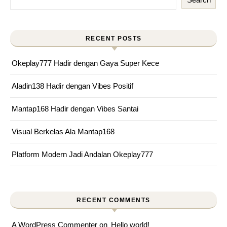
RECENT POSTS
Okeplay777 Hadir dengan Gaya Super Kece
Aladin138 Hadir dengan Vibes Positif
Mantap168 Hadir dengan Vibes Santai
Visual Berkelas Ala Mantap168
Platform Modern Jadi Andalan Okeplay777
RECENT COMMENTS
A WordPress Commenter
on
Hello world!