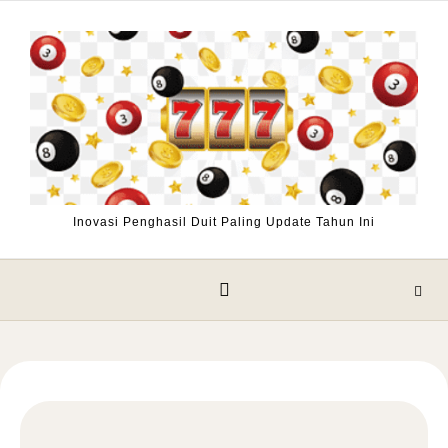
Skip to content
Inovasi Penghasil Duit Paling Update Tahun Ini