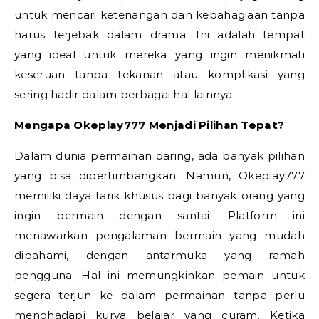
untuk mencari ketenangan dan kebahagiaan tanpa
harus terjebak dalam drama. Ini adalah tempat
yang ideal untuk mereka yang ingin menikmati
keseruan tanpa tekanan atau komplikasi yang
sering hadir dalam berbagai hal lainnya.
Mengapa Okeplay777 Menjadi Pilihan Tepat?
Dalam dunia permainan daring, ada banyak pilihan
yang bisa dipertimbangkan. Namun, Okeplay777
memiliki daya tarik khusus bagi banyak orang yang
ingin bermain dengan santai. Platform ini
menawarkan pengalaman bermain yang mudah
dipahami, dengan antarmuka yang ramah
pengguna. Hal ini memungkinkan pemain untuk
segera terjun ke dalam permainan tanpa perlu
menghadapi kurva belajar yang curam. Ketika