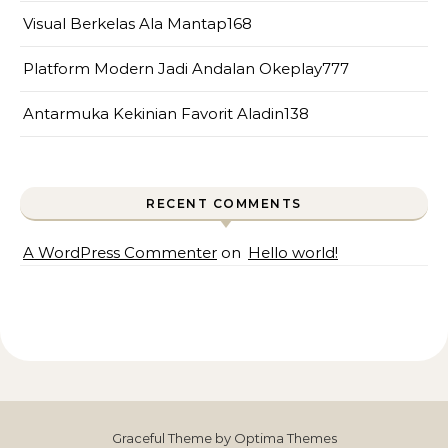
Visual Berkelas Ala Mantap168
Platform Modern Jadi Andalan Okeplay777
Antarmuka Kekinian Favorit Aladin138
RECENT COMMENTS
A WordPress Commenter
on
Hello world!
Graceful Theme by
Optima Themes