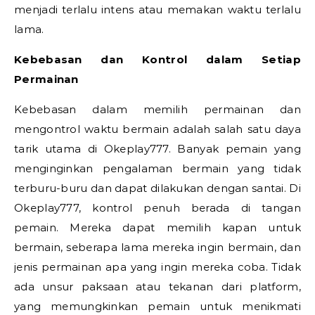
menjadi terlalu intens atau memakan waktu terlalu
lama.
Kebebasan dan Kontrol dalam Setiap
Permainan
Kebebasan dalam memilih permainan dan
mengontrol waktu bermain adalah salah satu daya
tarik utama di Okeplay777. Banyak pemain yang
menginginkan pengalaman bermain yang tidak
terburu-buru dan dapat dilakukan dengan santai. Di
Okeplay777, kontrol penuh berada di tangan
pemain. Mereka dapat memilih kapan untuk
bermain, seberapa lama mereka ingin bermain, dan
jenis permainan apa yang ingin mereka coba. Tidak
ada unsur paksaan atau tekanan dari platform,
yang memungkinkan pemain untuk menikmati