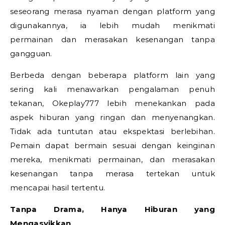
seseorang merasa nyaman dengan platform yang
digunakannya, ia lebih mudah menikmati
permainan dan merasakan kesenangan tanpa
gangguan.
Berbeda dengan beberapa platform lain yang
sering kali menawarkan pengalaman penuh
tekanan, Okeplay777 lebih menekankan pada
aspek hiburan yang ringan dan menyenangkan.
Tidak ada tuntutan atau ekspektasi berlebihan.
Pemain dapat bermain sesuai dengan keinginan
mereka, menikmati permainan, dan merasakan
kesenangan tanpa merasa tertekan untuk
mencapai hasil tertentu.
Tanpa Drama, Hanya Hiburan yang
Mengasyikkan