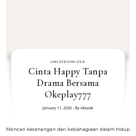
UNCATEGORIZED
Cinta Happy Tanpa
Drama Bersama
Okeplay777
January 11, 2026
- By
okezak
Mencari kesenangan dan kebahagiaan dalam hidup