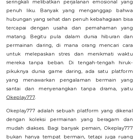
seringkali melibatkan perjalanan emosional yang
penuh liku. Banyak yang menganggap bahwa
hubungan yang sehat dan penuh kebahagiaan bisa
tercapai dengan usaha dan pemahaman yang
matang. Begitu pula dalam dunia hiburan dan
permainan daring, di mana orang mencari cara
untuk melepaskan stres dan menikmati waktu
mereka tanpa beban. Di tengah-tengah hiruk-
pikuknya dunia game daring, ada satu platform
yang menawarkan pengalaman bermain yang
santai dan menyenangkan tanpa drama, yaitu
Okeplay777
.
Okeplay777 adalah sebuah platform yang dikenal
dengan koleksi permainan yang beragam dan
mudah diakses. Bagi banyak pemain, Okeplay777
bukan hanya tempat bermain, tetapi juga ruang