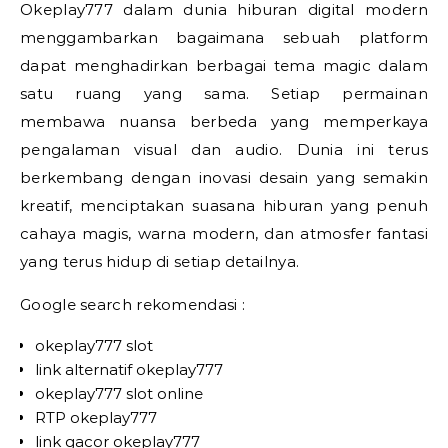
Okeplay777 dalam dunia hiburan digital modern
menggambarkan bagaimana sebuah platform
dapat menghadirkan berbagai tema magic dalam
satu ruang yang sama. Setiap permainan
membawa nuansa berbeda yang memperkaya
pengalaman visual dan audio. Dunia ini terus
berkembang dengan inovasi desain yang semakin
kreatif, menciptakan suasana hiburan yang penuh
cahaya magis, warna modern, dan atmosfer fantasi
yang terus hidup di setiap detailnya.
Google search rekomendasi :
okeplay777 slot
link alternatif okeplay777
okeplay777 slot online
RTP okeplay777
link gacor okeplay777