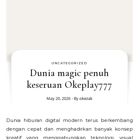
UNCATEGORIZED
Dunia magic penuh
keseruan Okeplay777
May 20, 2026
- By
okezak
Dunia hiburan digital modern terus berkembang
dengan cepat dan menghadirkan banyak konsep
kreatif yang menggabungkan teknologi, visual