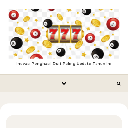
Skip to content
Inovasi Penghasil Duit Paling Update Tahun Ini