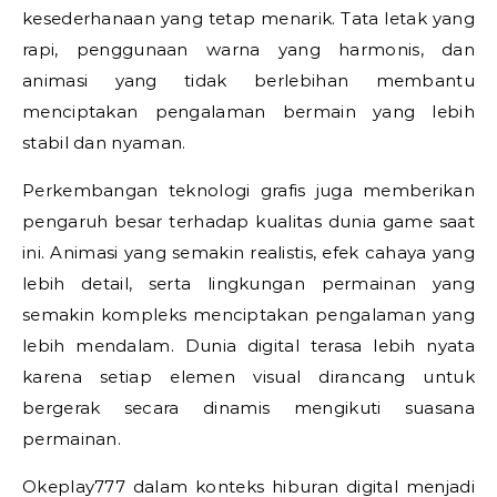
kesederhanaan yang tetap menarik. Tata letak yang
rapi, penggunaan warna yang harmonis, dan
animasi yang tidak berlebihan membantu
menciptakan pengalaman bermain yang lebih
stabil dan nyaman.
Perkembangan teknologi grafis juga memberikan
pengaruh besar terhadap kualitas dunia game saat
ini. Animasi yang semakin realistis, efek cahaya yang
lebih detail, serta lingkungan permainan yang
semakin kompleks menciptakan pengalaman yang
lebih mendalam. Dunia digital terasa lebih nyata
karena setiap elemen visual dirancang untuk
bergerak secara dinamis mengikuti suasana
permainan.
Okeplay777 dalam konteks hiburan digital menjadi