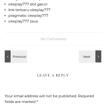
okeplay777 slot gacor
link terbaru okeplay777
pragmatic okeplay777
okeplay777 zeus
No Comments
LEAVE A REPLY
Your email address will not be published.
Required
fields are marked
*