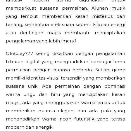
memperkuat suasana permainan. Alunan musik
yang lembut memberikan kesan misterius dan
tenang, sementara efek suara seperti kilauan energi
atau dentingan magis membantu menciptakan
pengalaman yang lebih imersif.
Okeplay777 sering dikaitkan dengan pengalaman
hiburan digital yang menghadirkan berbagai tema
permainan dengan nuansa berbeda. Setiap game
memiliki identitas visual tersendiri yang memberikan
suasana unik. Ada permainan dengan dominasi
warna ungu dan biru yang menciptakan kesan
magis, ada yang menggunakan warna emas untuk
memberikan nuansa elegan, dan ada pula yang
menghadirkan warna neon futuristik yang terasa
modern dan energik.