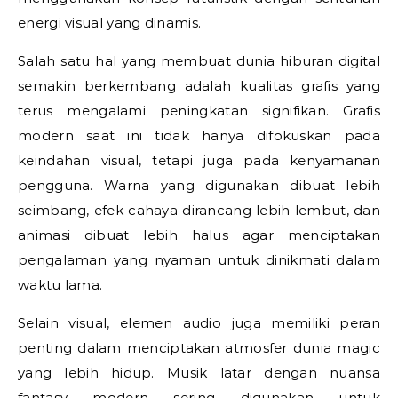
energi visual yang dinamis.
Salah satu hal yang membuat dunia hiburan digital
semakin berkembang adalah kualitas grafis yang
terus mengalami peningkatan signifikan. Grafis
modern saat ini tidak hanya difokuskan pada
keindahan visual, tetapi juga pada kenyamanan
pengguna. Warna yang digunakan dibuat lebih
seimbang, efek cahaya dirancang lebih lembut, dan
animasi dibuat lebih halus agar menciptakan
pengalaman yang nyaman untuk dinikmati dalam
waktu lama.
Selain visual, elemen audio juga memiliki peran
penting dalam menciptakan atmosfer dunia magic
yang lebih hidup. Musik latar dengan nuansa
fantasy modern sering digunakan untuk