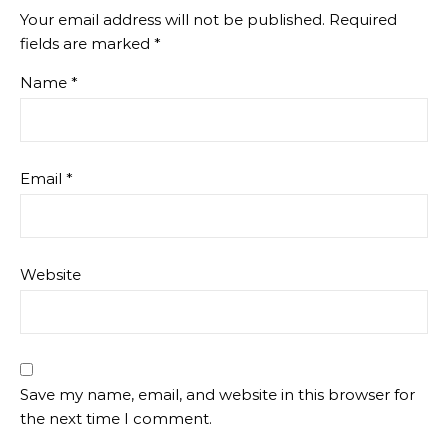
Your email address will not be published.
Required
fields are marked
*
Name
*
Email
*
Website
Save my name, email, and website in this browser for
the next time I comment.