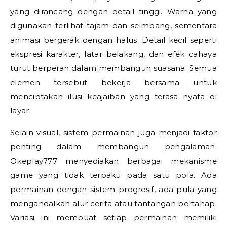
yang dirancang dengan detail tinggi. Warna yang
digunakan terlihat tajam dan seimbang, sementara
animasi bergerak dengan halus. Detail kecil seperti
ekspresi karakter, latar belakang, dan efek cahaya
turut berperan dalam membangun suasana. Semua
elemen tersebut bekerja bersama untuk
menciptakan ilusi keajaiban yang terasa nyata di
layar.
Selain visual, sistem permainan juga menjadi faktor
penting dalam membangun pengalaman.
Okeplay777 menyediakan berbagai mekanisme
game yang tidak terpaku pada satu pola. Ada
permainan dengan sistem progresif, ada pula yang
mengandalkan alur cerita atau tantangan bertahap.
Variasi ini membuat setiap permainan memiliki