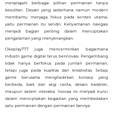
menjelajahi berbagai pilihan permainan tanpa
kesulitan. Desain yang sederhana namun modern
membantu menjaga fokus pada konten utama,
yaitu permainan itu sendiri. Kenyamanan navigasi
menjadi bagian penting dalam menciptakan
pengalaman yang menyenangkan.
Okeplay777 juga mencerminkan bagaimana
industri game digital terus berinovasi. Pengembang
tidak hanya berfokus pada jumlah permainan,
tetapi juga pada kualitas dan kreativitas. Setiap
game berusaha menghadirkan konsep yang
berbeda, baik dari segi cerita, desain karakter,
maupun sistem interaksi. Inovasi ini menjadi kunci
dalam menciptakan keajaiban yang membedakan
satu permainan dengan permainan lainnya.