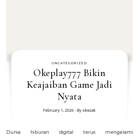
UNCATEGORIZED
Okeplay777 Bikin
Keajaiban Game Jadi
Nyata
February 1, 2026
- By
okezak
Dunia hiburan digital terus mengalami