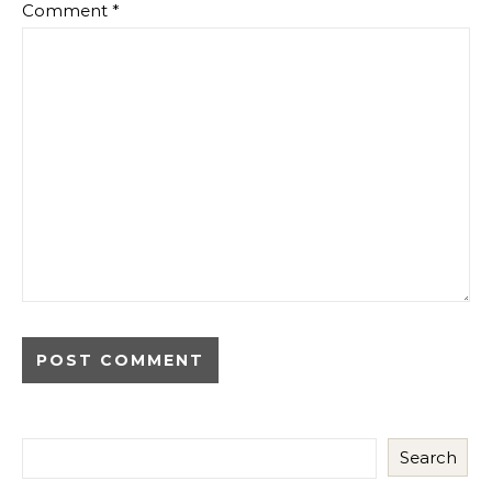
Comment
*
Search