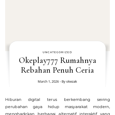
UNCATEGORIZED
Okeplay777 Rumahnya
Rebahan Penuh Ceria
March 1, 2026
- By
okezak
Hiburan digital terus berkembang seiring
perubahan gaya hidup masyarakat modern,
menghadirkan berbagai alternatif interaktif yang