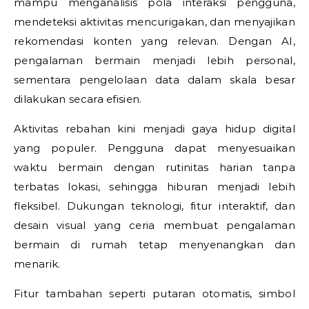
mampu menganalisis pola interaksi pengguna,
mendeteksi aktivitas mencurigakan, dan menyajikan
rekomendasi konten yang relevan. Dengan AI,
pengalaman bermain menjadi lebih personal,
sementara pengelolaan data dalam skala besar
dilakukan secara efisien.
Aktivitas rebahan kini menjadi gaya hidup digital
yang populer. Pengguna dapat menyesuaikan
waktu bermain dengan rutinitas harian tanpa
terbatas lokasi, sehingga hiburan menjadi lebih
fleksibel. Dukungan teknologi, fitur interaktif, dan
desain visual yang ceria membuat pengalaman
bermain di rumah tetap menyenangkan dan
menarik.
Fitur tambahan seperti putaran otomatis, simbol