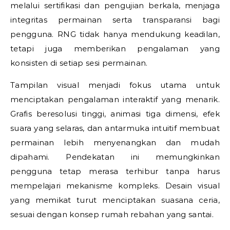
melalui sertifikasi dan pengujian berkala, menjaga
integritas permainan serta transparansi bagi
pengguna. RNG tidak hanya mendukung keadilan,
tetapi juga memberikan pengalaman yang
konsisten di setiap sesi permainan.
Tampilan visual menjadi fokus utama untuk
menciptakan pengalaman interaktif yang menarik.
Grafis beresolusi tinggi, animasi tiga dimensi, efek
suara yang selaras, dan antarmuka intuitif membuat
permainan lebih menyenangkan dan mudah
dipahami. Pendekatan ini memungkinkan
pengguna tetap merasa terhibur tanpa harus
mempelajari mekanisme kompleks. Desain visual
yang memikat turut menciptakan suasana ceria,
sesuai dengan konsep rumah rebahan yang santai.