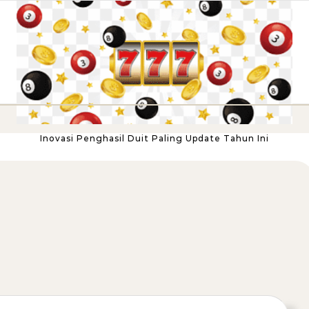
Inovasi Penghasil Duit Paling Update Tahun Ini