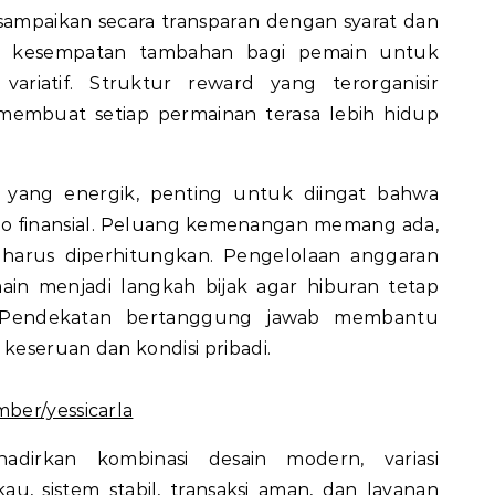
isampaikan secara transparan dengan syarat dan
n kesempatan tambahan bagi pemain untuk
ariatif. Struktur reward yang terorganisir
embuat setiap permainan terasa lebih hidup
 yang energik, penting untuk diingat bahwa
iko finansial. Peluang kemenangan memang ada,
a harus diperhitungkan. Pengelolaan anggaran
n menjadi langkah bijak agar hiburan tetap
 Pendekatan bertanggung jawab membantu
eseruan dan kondisi pribadi.
ber/yessicarla
adirkan kombinasi desain modern, variasi
u, sistem stabil, transaksi aman, dan layanan