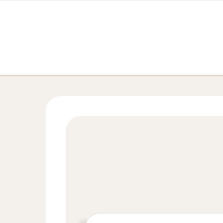
Skip to content