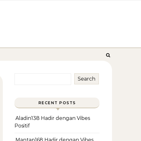
Search
RECENT POSTS
Aladin138 Hadir dengan Vibes
Positif
Mantap168 Hadir dengan Vibes