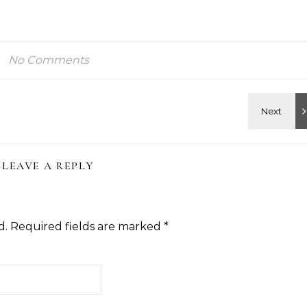
No Comments
LEAVE A REPLY
d.
Required fields are marked
*