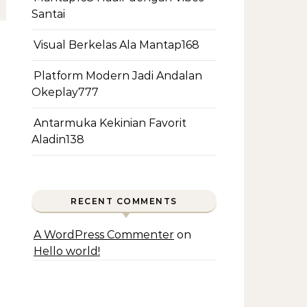
Santai
Visual Berkelas Ala Mantap168
Platform Modern Jadi Andalan
Okeplay777
Antarmuka Kekinian Favorit
Aladin138
RECENT COMMENTS
A WordPress Commenter
on
Hello world!