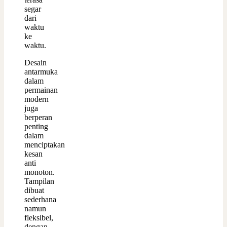
segar
dari
waktu
ke
waktu.
Desain
antarmuka
dalam
permainan
modern
juga
berperan
penting
dalam
menciptakan
kesan
anti
monoton.
Tampilan
dibuat
sederhana
namun
fleksibel,
dengan