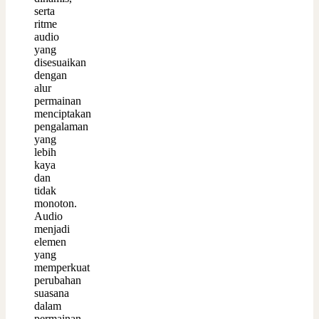
serta
ritme
audio
yang
disesuaikan
dengan
alur
permainan
menciptakan
pengalaman
yang
lebih
kaya
dan
tidak
monoton.
Audio
menjadi
elemen
yang
memperkuat
perubahan
suasana
dalam
permainan.