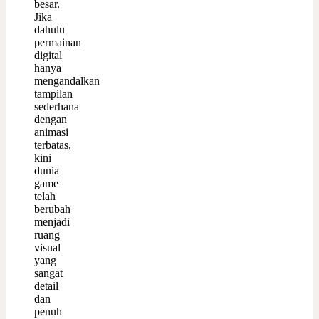
besar.
Jika
dahulu
permainan
digital
hanya
mengandalkan
tampilan
sederhana
dengan
animasi
terbatas,
kini
dunia
game
telah
berubah
menjadi
ruang
visual
yang
sangat
detail
dan
penuh