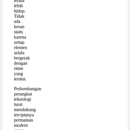
terasa
lebih
hidup.
Tidak
ada
kesan
statis
karena
setiap
elemen
selalu
bergerak
dengan
ritme
yang
teratur.
Perkembangan
perangkat
teknologi
turut
mendukung
terciptanya
permainan
modern