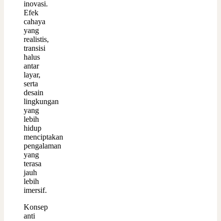
inovasi.
Efek
cahaya
yang
realistis,
transisi
halus
antar
layar,
serta
desain
lingkungan
yang
lebih
hidup
menciptakan
pengalaman
yang
terasa
jauh
lebih
imersif.
Konsep
anti