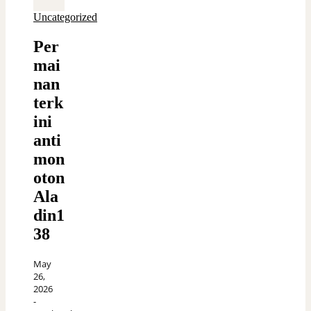
Uncategorized
Per
mai
nan
terk
ini
anti
mon
oton
Ala
din1
38
May
26,
2026
-