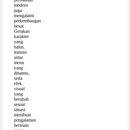
modern
juga
mengalami
perkembangan
besar.
Gerakan
karakter
yang
halus,
transisi
antar
menu
yang
dinamis,
serta
efek
visual
yang
berubah
sesuai
situasi
membuat
pengalaman
bermain