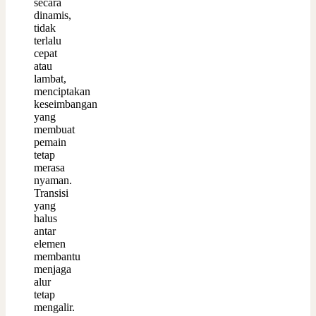
secara
dinamis,
tidak
terlalu
cepat
atau
lambat,
menciptakan
keseimbangan
yang
membuat
pemain
tetap
merasa
nyaman.
Transisi
yang
halus
antar
elemen
membantu
menjaga
alur
tetap
mengalir.