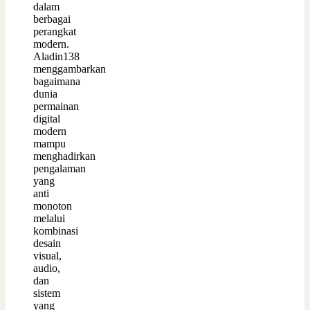
dalam
berbagai
perangkat
modern.
Aladin138
menggambarkan
bagaimana
dunia
permainan
digital
modern
mampu
menghadirkan
pengalaman
yang
anti
monoton
melalui
kombinasi
desain
visual,
audio,
dan
sistem
yang