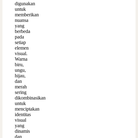
digunakan
untuk
memberikan
nuansa
yang
berbeda
pada
setiap
elemen
visual.
Warna
biru,
ungu,
hijau,
dan
merah
sering
dikombinasikan
untuk
menciptakan
identitas
visual
yang
dinamis
dan