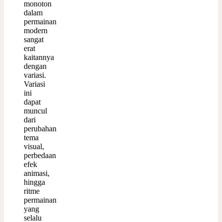
monoton
dalam
permainan
modern
sangat
erat
kaitannya
dengan
variasi.
Variasi
ini
dapat
muncul
dari
perubahan
tema
visual,
perbedaan
efek
animasi,
hingga
ritme
permainan
yang
selalu