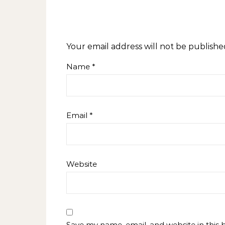
Your email address will not be publishe
Name
*
Email
*
Website
Save my name, email, and website in this 