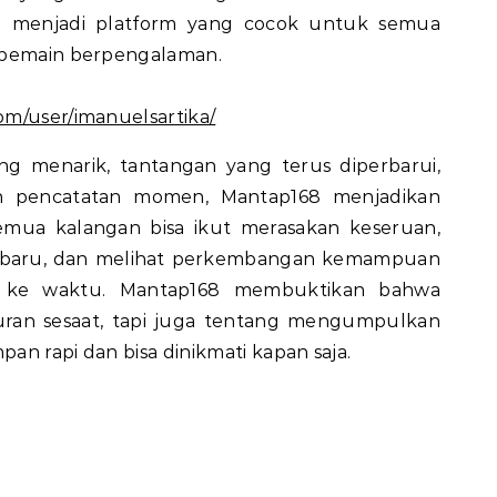
8 menjadi platform yang cocok untuk semua
 pemain berpengalaman.
om/user/imanuelsartika/
g menarik, tantangan yang terus diperbarui,
 pencatatan momen, Mantap168 menjadikan
 Semua kalangan bisa ikut merasakan keseruan,
aru, dan melihat perkembangan kemampuan
 ke waktu. Mantap168 membuktikan bahwa
buran sesaat, tapi juga tentang mengumpulkan
an rapi dan bisa dinikmati kapan saja.