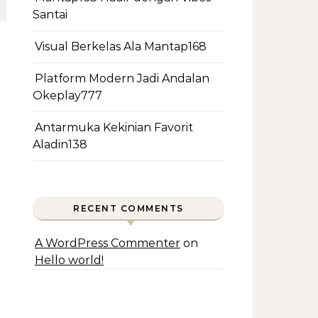
Santai
Visual Berkelas Ala Mantap168
Platform Modern Jadi Andalan
Okeplay777
Antarmuka Kekinian Favorit
Aladin138
RECENT COMMENTS
A WordPress Commenter
on
Hello world!