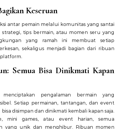
 Bagikan Keseruan
i antar pemain melalui komunitas yang santai
i strategi, tips bermain, atau momen seru yang
ngkungan yang ramah ini membuat setiap
rkesan, sekaligus menjadi bagian dari ribuan
platform.
n: Semua Bisa Dinikmati Kapan
 menciptakan pengalaman bermain yang
ibel. Setiap permainan, tantangan, dan event
sa disimpan dan dinikmati kembali kapan saja.
, mini games, atau event harian, semua
 yang unik dan menghibur. Ribuan momen