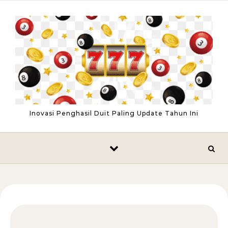
Skip to content
Inovasi Penghasil Duit Paling Update Tahun Ini