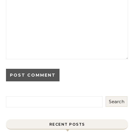
Search
RECENT POSTS