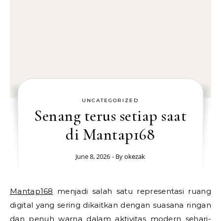
UNCATEGORIZED
Senang terus setiap saat
di Mantap168
June 8, 2026
- By
okezak
Mantap168
menjadi salah satu representasi ruang
digital yang sering dikaitkan dengan suasana ringan
dan penuh warna dalam aktivitas modern sehari-