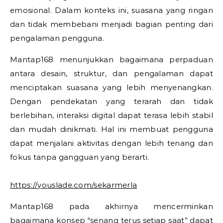
emosional. Dalam konteks ini, suasana yang ringan
dan tidak membebani menjadi bagian penting dari
pengalaman pengguna.
Mantap168 menunjukkan bagaimana perpaduan
antara desain, struktur, dan pengalaman dapat
menciptakan suasana yang lebih menyenangkan.
Dengan pendekatan yang terarah dan tidak
berlebihan, interaksi digital dapat terasa lebih stabil
dan mudah dinikmati. Hal ini membuat pengguna
dapat menjalani aktivitas dengan lebih tenang dan
fokus tanpa gangguan yang berarti.
https://youslade.com/sekarmerla
Mantap168 pada akhirnya mencerminkan
bagaimana konsep “senang terus setiap saat” dapat