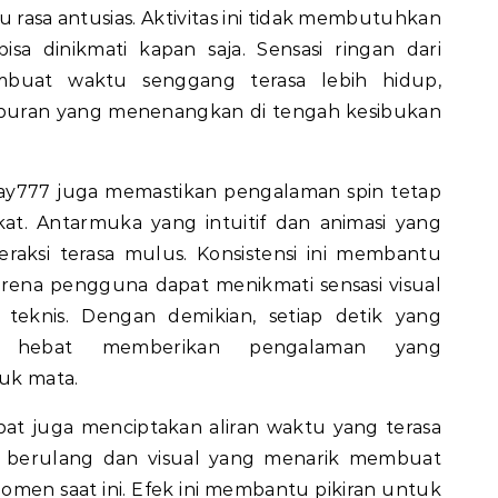
u rasa antusias. Aktivitas ini tidak membutuhkan
bisa dinikmati kapan saja. Sensasi ringan dari
buat waktu senggang terasa lebih hidup,
 hiburan yang menenangkan di tengah kesibukan
play777 juga memastikan pengalaman spin tetap
kat. Antarmuka yang intuitif dan animasi yang
eraksi terasa mulus. Konsistensi ini membantu
arena pengguna dapat menikmati sensasi visual
eknis. Dengan demikian, setiap detik yang
in hebat memberikan pengalaman yang
uk mata.
hebat juga menciptakan aliran waktu yang terasa
n berulang dan visual yang menarik membuat
men saat ini. Efek ini membantu pikiran untuk