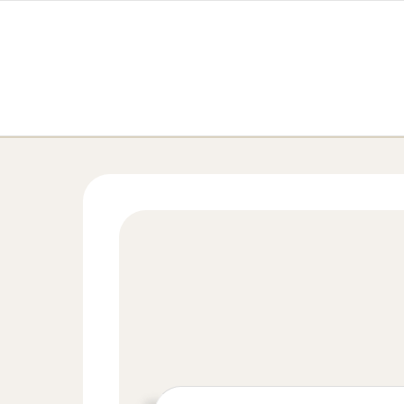
Skip to content