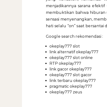
menjadikannya sarana efektif 
membuktikan bahwa hiburan s
sensasi menyenangkan, memba
hati selalu “on” saat bersantai d
Google search rekomendasi :
okeplay777 slot
link alternatif okeplay777
okeplay777 slot online
RTP okeplay777
link gacor okeplay777
okeplay777 slot gacor
link terbaru okeplay777
pragmatic okeplay777
okeplay777 zeus