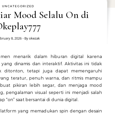
UNCATEGORIZED
iar Mood Selalu On di
keplay777
bruary 8, 2026
- By
okezak
ang dinamis dan interaktif. Aktivitas ini tidak
ditonton, tetapi juga dapat memengaruhi
 yang teratur, penuh warna, dan ritmis mampu
mbuat pikiran lebih segar, dan menjaga mood
ng, pengalaman visual seperti ini menjadi salah
 “on” saat bersantai di dunia digital.
platform yang memadukan spin dengan desain