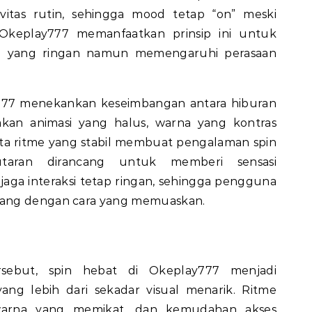
tivitas rutin, sehingga mood tetap “on” meski
 Okeplay777 memanfaatkan prinsip ini untuk
al yang ringan namun memengaruhi perasaan
y777 menekankan keseimbangan antara hiburan
kan animasi yang halus, warna yang kontras
ta ritme yang stabil membuat pengalaman spin
utaran dirancang untuk memberi sensasi
ga interaksi tetap ringan, sehingga pengguna
gang dengan cara yang memuaskan.
ebut, spin hebat di Okeplay777 menjadi
ang lebih dari sekadar visual menarik. Ritme
 warna yang memikat, dan kemudahan akses