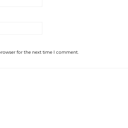
browser for the next time I comment.