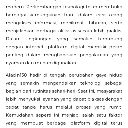
modern. Perkembangan teknologi telah membuka
berbagai kemungkinan baru dalam cara orang
mengakses informasi, menikmati hiburan, serta
menjalankan berbagai aktivitas secara lebih praktis.
Dalam lingkungan yang semakin terhubung
dengan internet, platform digital memiliki peran
penting dalam menghadirkan pengalaman yang
nyaman dan mudah digunakan.
Aladin138 hadir di tengah perubahan gaya hidup
yang semakin mengandalkan teknologi sebagai
bagian dari rutinitas sehari-hari. Saat ini, masyarakat
lebih menyukai layanan yang dapat diakses dengan
cepat tanpa harus melalui proses yang rumit.
Kemudahan seperti ini menjadi salah satu faktor
yang membuat berbagai platform digital terus