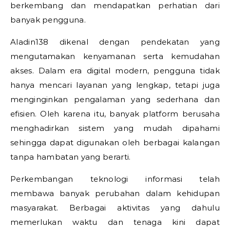
berkembang dan mendapatkan perhatian dari
banyak pengguna.
Aladin138 dikenal dengan pendekatan yang
mengutamakan kenyamanan serta kemudahan
akses. Dalam era digital modern, pengguna tidak
hanya mencari layanan yang lengkap, tetapi juga
menginginkan pengalaman yang sederhana dan
efisien. Oleh karena itu, banyak platform berusaha
menghadirkan sistem yang mudah dipahami
sehingga dapat digunakan oleh berbagai kalangan
tanpa hambatan yang berarti.
Perkembangan teknologi informasi telah
membawa banyak perubahan dalam kehidupan
masyarakat. Berbagai aktivitas yang dahulu
memerlukan waktu dan tenaga kini dapat