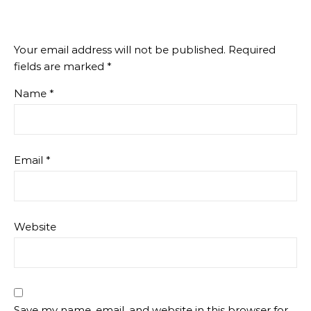
Your email address will not be published.
Required
fields are marked
*
Name
*
Email
*
Website
Save my name, email, and website in this browser for