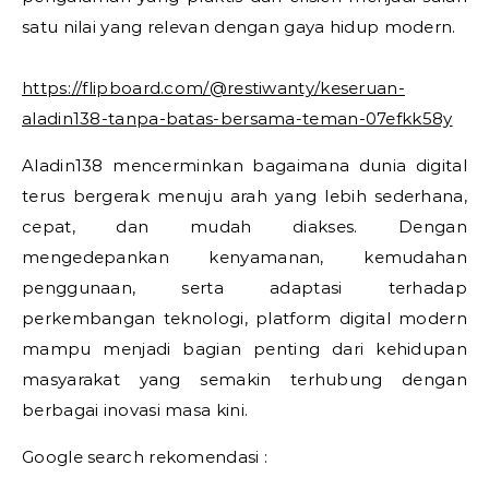
satu nilai yang relevan dengan gaya hidup modern.
https://flipboard.com/@restiwanty/keseruan-
aladin138-tanpa-batas-bersama-teman-07efkk58y
Aladin138 mencerminkan bagaimana dunia digital
terus bergerak menuju arah yang lebih sederhana,
cepat, dan mudah diakses. Dengan
mengedepankan kenyamanan, kemudahan
penggunaan, serta adaptasi terhadap
perkembangan teknologi, platform digital modern
mampu menjadi bagian penting dari kehidupan
masyarakat yang semakin terhubung dengan
berbagai inovasi masa kini.
Google search rekomendasi :