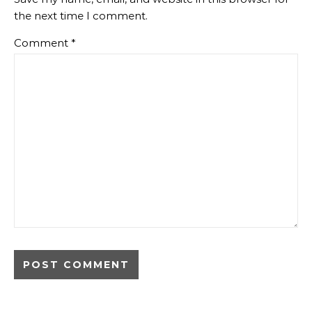
the next time I comment.
Comment
*