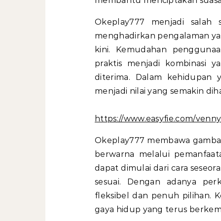
membantu menciptakan suasan
Okeplay777 menjadi salah 
menghadirkan pengalaman yan
kini. Kemudahan penggunaan
praktis menjadi kombinasi
diterima. Dalam kehidupan
menjadi nilai yang semakin diha
https://www.easyfie.com/vennyb
Okeplay777 membawa gambaran
berwarna melalui pemanfaata
dapat dimulai dari cara seseo
sesuai. Dengan adanya perk
fleksibel dan penuh pilihan. 
gaya hidup yang terus berke