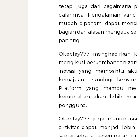
tetapi juga dari bagaimana 
dalamnya. Pengalaman yang l
mudah dipahami dapat mencipt
bagian dari alasan mengapa se
panjang.
Okeplay777 menghadirkan ko
mengikuti perkembangan zama
inovasi yang membantu aktiv
kemajuan teknologi, kenyam
Platform yang mampu mem
kemudahan akan lebih mud
pengguna.
Okeplay777 juga menunjuk
aktivitas dapat menjadi leb
santai sebagai kesempatan 