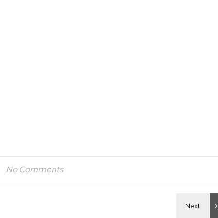
No Comments