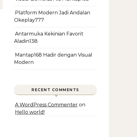
Platform Modern Jadi Andalan
Okeplay777
Antarmuka Kekinian Favorit
Aladin138
Mantap168 Hadir dengan Visual
Modern
RECENT COMMENTS
A WordPress Commenter
on
Hello world!