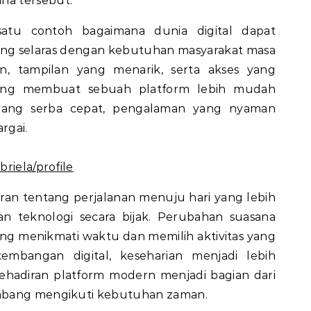
a tersebut.
satu contoh bagaimana dunia digital dapat
g selaras dengan kebutuhan masyarakat masa
, tampilan yang menarik, serta akses yang
 yang membuat sebuah platform lebih mudah
 yang serba cepat, pengalaman yang nyaman
rgai.
riela/profile
 tentang perjalanan menuju hari yang lebih
n teknologi secara bijak. Perubahan suasana
rang menikmati waktu dan memilih aktivitas yang
embangan digital, keseharian menjadi lebih
Kehadiran platform modern menjadi bagian dari
mbang mengikuti kebutuhan zaman.