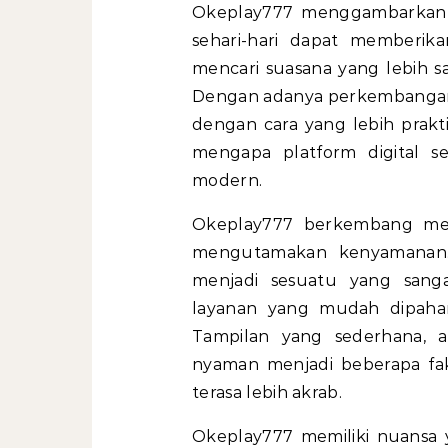
Okeplay777 menggambarkan 
sehari-hari dapat memberi
mencari suasana yang lebih sa
Dengan adanya perkembangan di
dengan cara yang lebih prakt
mengapa platform digital 
modern.
Okeplay777 berkembang me
mengutamakan kenyamanan.
menjadi sesuatu yang sang
layanan yang mudah dipaha
Tampilan yang sederhana, a
nyaman menjadi beberapa fa
terasa lebih akrab.
Okeplay777 memiliki nuansa 