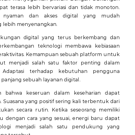
at terasa lebih bervariasi dan tidak monoton.
a nyaman dan akses digital yang mudah
 lebih menyenangkan.
gkungan digital yang terus berkembang dan
erkembangan teknologi membawa kebiasaan
eraktivitas. Kemampuan sebuah platform untuk
ut menjadi salah satu faktor penting dalam
. Adaptasi terhadap kebutuhan pengguna
 panjang sebuah layanan digital.
 bahwa keseruan dalam keseharian dapat
 Suasana yang positif sering kali terbentuk dari
ukan secara rutin. Ketika seseorang memiliki
 dengan cara yang sesuai, energi baru dapat
ologi menjadi salah satu pendukung yang