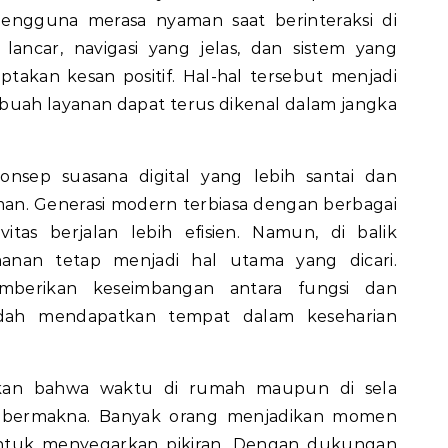
pengguna merasa nyaman saat berinteraksi di
ancar, navigasi yang jelas, dan sistem yang
akan kesan positif. Hal-hal tersebut menjadi
buah layanan dapat terus dikenal dalam jangka
nsep suasana digital yang lebih santai dan
n. Generasi modern terbiasa dengan berbagai
itas berjalan lebih efisien. Namun, di balik
anan tetap menjadi hal utama yang dicari.
berikan keseimbangan antara fungsi dan
ah mendapatkan tempat dalam keseharian
kan bahwa waktu di rumah maupun di sela
ih bermakna. Banyak orang menjadikan momen
untuk menyegarkan pikiran. Dengan dukungan