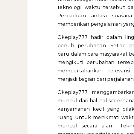
teknologi, waktu tersebut dap
Perpaduan antara suasan
memberikan pengalaman yang
Okeplay777 hadir dalam lin
penuh perubahan. Setiap p
baru dalam cara masyarakat b
mengikuti perubahan terseb
mempertahankan relevansi
menjadi bagian dari perjalanan
Okeplay777 menggambarkan
muncul dari hal-hal sederhana.
kenyamanan kecil yang dilak
ruang untuk menikmati waktu
muncul secara alami. Tekn