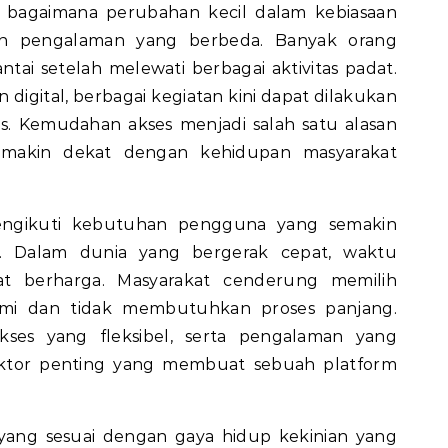
bagaimana perubahan kecil dalam kebiasaan
kan pengalaman yang berbeda. Banyak orang
ntai setelah melewati berbagai aktivitas padat.
gital, berbagai kegiatan kini dapat dilakukan
is. Kemudahan akses menjadi salah satu alasan
semakin dekat dengan kehidupan masyarakat
ngikuti kebutuhan pengguna yang semakin
 Dalam dunia yang bergerak cepat, waktu
at berharga. Masyarakat cenderung memilih
mi dan tidak membutuhkan proses panjang.
kses yang fleksibel, serta pengalaman yang
ktor penting yang membuat sebuah platform
yang sesuai dengan gaya hidup kekinian yang