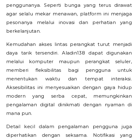
penggunanya. Seperti bunga yang terus dirawat
agar selalu mekar menawan, platform ini menjaga
pesonanya melalui inovasi dan perhatian yang
berkelanjutan.
Kemudahan akses lintas perangkat turut menjadi
daya tarik tersendiri. Aladin138 dapat digunakan
melalui komputer maupun perangkat seluler,
memberi fleksibilitas bagi pengguna untuk
menentukan waktu dan tempat interaksi.
Aksesibilitas ini menyesuaikan dengan gaya hidup
modern yang serba cepat, memungkinkan
pengalaman digital dinikmati dengan nyaman di
mana pun.
Detail kecil dalam pengalaman pengguna juga
diperhatikan dengan seksama. Notifikasi yang