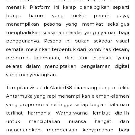
menarik. Platform ini kerap dianalogikan seperti
bunga harum yang mekar penuh gaya,
menampilkan pesona yang memikat sekaligus
menghadirkan suasana interaksi yang nyaman bagi
penggunanya. Pesona ini bukan sekadar visual
semata, melainkan terbentuk dari kombinasi desain,
performa, keamanan, dan fitur interaktif yang
selaras dalam menciptakan pengalaman digital
yang menyenangkan.
Tampilan visual di Aladin138 dirancang dengan teliti.
Antarmuka yang rapi menampilkan elemen-elemen
yang proporsional sehingga setiap bagian halaman
terlihat harmonis. Warna-warna lembut dipilih
untuk menciptakan nuansa hangat dan
menenangkan, memberikan kenyamanan bagi