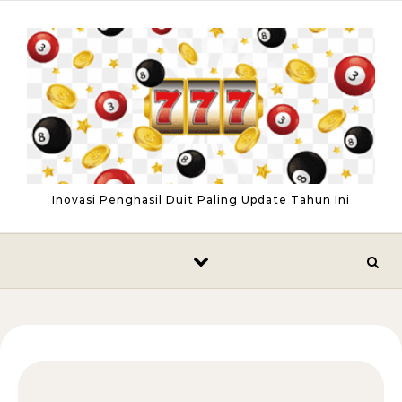
Skip to content
Inovasi Penghasil Duit Paling Update Tahun Ini