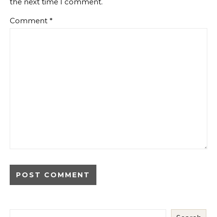
the next time I comment.
Comment
*