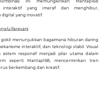
 Kombinasi ini memungkinkan Mantap168
interaktif yang imersif dan menghibur,
igital yang inovatif.
ng/ulfarevani
gokil menunjukkan bagaimana hiburan daring
anisme interaktif, dan teknologi stabil. Visual
an sistem responsif menjadi pilar utama dalam
orm seperti Mantap168, mencerminkan tren
erus berkembang dan kreatif.