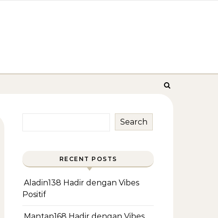
Search
RECENT POSTS
Aladin138 Hadir dengan Vibes
Positif
Mantap168 Hadir dengan Vibes