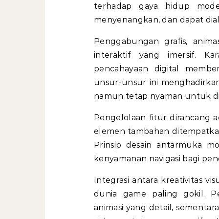
terhadap gaya hidup moder
menyenangkan, dan dapat diak
Penggabungan grafis, anima
interaktif yang imersif. Ka
pencahayaan digital membent
unsur-unsur ini menghadirkan
namun tetap nyaman untuk d
Pengelolaan fitur dirancang 
elemen tambahan ditempatkan s
Prinsip desain antarmuka mod
kenyamanan navigasi bagi pe
Integrasi antara kreativitas v
dunia game paling gokil. 
animasi yang detail, sementa