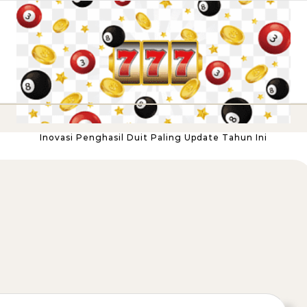
Inovasi Penghasil Duit Paling Update Tahun Ini