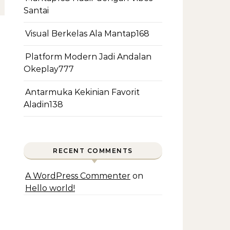
Santai
Visual Berkelas Ala Mantap168
Platform Modern Jadi Andalan
Okeplay777
Antarmuka Kekinian Favorit
Aladin138
RECENT COMMENTS
A WordPress Commenter
on
Hello world!