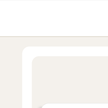
Skip to content