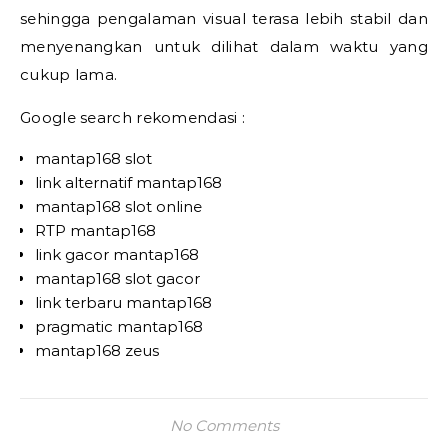
sehingga pengalaman visual terasa lebih stabil dan
menyenangkan untuk dilihat dalam waktu yang
cukup lama.
Google search rekomendasi :
mantap168 slot
link alternatif mantap168
mantap168 slot online
RTP mantap168
link gacor mantap168
mantap168 slot gacor
link terbaru mantap168
pragmatic mantap168
mantap168 zeus
No Comments