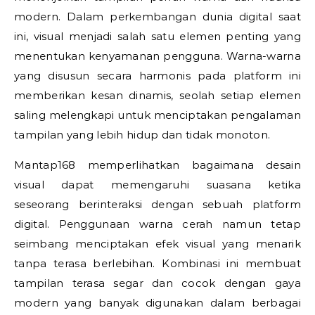
modern. Dalam perkembangan dunia digital saat
ini, visual menjadi salah satu elemen penting yang
menentukan kenyamanan pengguna. Warna-warna
yang disusun secara harmonis pada platform ini
memberikan kesan dinamis, seolah setiap elemen
saling melengkapi untuk menciptakan pengalaman
tampilan yang lebih hidup dan tidak monoton.
Mantap168 memperlihatkan bagaimana desain
visual dapat memengaruhi suasana ketika
seseorang berinteraksi dengan sebuah platform
digital. Penggunaan warna cerah namun tetap
seimbang menciptakan efek visual yang menarik
tanpa terasa berlebihan. Kombinasi ini membuat
tampilan terasa segar dan cocok dengan gaya
modern yang banyak digunakan dalam berbagai