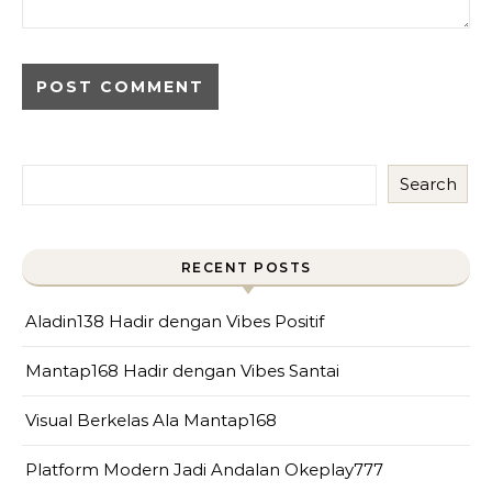
Search
RECENT POSTS
Aladin138 Hadir dengan Vibes Positif
Mantap168 Hadir dengan Vibes Santai
Visual Berkelas Ala Mantap168
Platform Modern Jadi Andalan Okeplay777