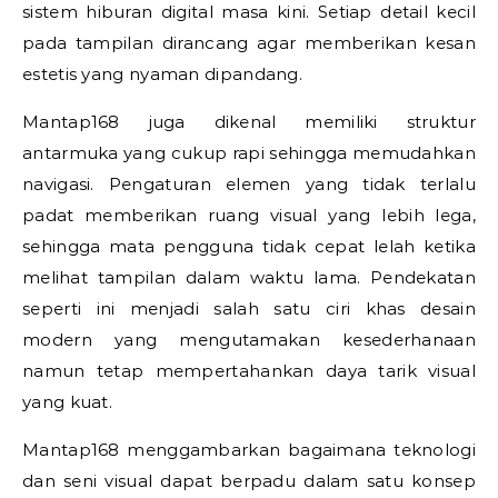
sistem hiburan digital masa kini. Setiap detail kecil
pada tampilan dirancang agar memberikan kesan
estetis yang nyaman dipandang.
Mantap168 juga dikenal memiliki struktur
antarmuka yang cukup rapi sehingga memudahkan
navigasi. Pengaturan elemen yang tidak terlalu
padat memberikan ruang visual yang lebih lega,
sehingga mata pengguna tidak cepat lelah ketika
melihat tampilan dalam waktu lama. Pendekatan
seperti ini menjadi salah satu ciri khas desain
modern yang mengutamakan kesederhanaan
namun tetap mempertahankan daya tarik visual
yang kuat.
Mantap168 menggambarkan bagaimana teknologi
dan seni visual dapat berpadu dalam satu konsep