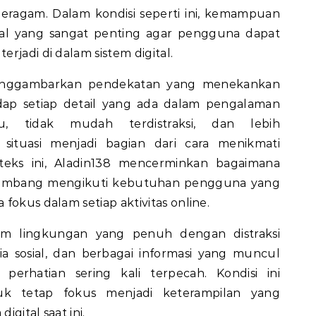
eragam. Dalam kondisi seperti ini, kemampuan
al yang sangat penting agar pengguna dapat
rjadi di dalam sistem digital.
enggambarkan pendekatan yang menekankan
ap setiap detail yang ada dalam pengalaman
ru, tidak mudah terdistraksi, dan lebih
tuasi menjadi bagian dari cara menikmati
eks ini, Aladin138 mencerminkan bagaimana
rkembang mengikuti kebutuhan pengguna yang
fokus dalam setiap aktivitas online.
am lingkungan yang penuh dengan distraksi
edia sosial, dan berbagai informasi yang muncul
erhatian sering kali terpecah. Kondisi ini
 tetap fokus menjadi keterampilan yang
gital saat ini.