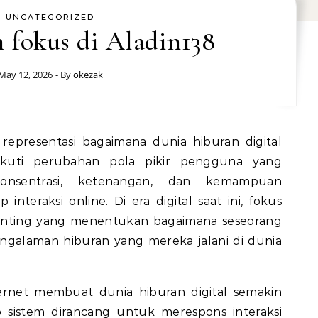
UNCATEGORIZED
 fokus di Aladin138
May 12, 2026
- By
okezak
representasi bagaimana dunia hiburan digital
uti perubahan pola pikir pengguna yang
nsentrasi, ketenangan, dan kemampuan
interaksi online. Di era digital saat ini, fokus
enting yang menentukan bagaimana seseorang
alaman hiburan yang mereka jalani di dunia
rnet membuat dunia hiburan digital semakin
p sistem dirancang untuk merespons interaksi