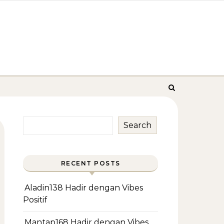
Search
RECENT POSTS
Aladin138 Hadir dengan Vibes
Positif
Mantap168 Hadir dengan Vibes