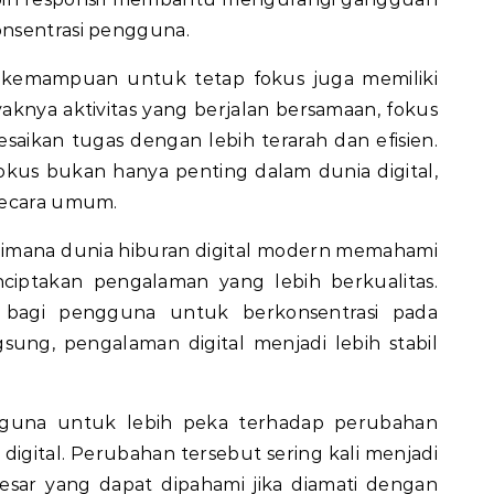
nsentrasi pengguna.
, kemampuan untuk tetap fokus juga memiliki
aknya aktivitas yang berjalan bersamaan, fokus
ikan tugas dengan lebih terarah dan efisien.
kus bukan hanya penting dalam dunia digital,
secara umum.
imana dunia hiburan digital modern memahami
iptakan pengalaman yang lebih berkualitas.
bagi pengguna untuk berkonsentrasi pada
sung, pengalaman digital menjadi lebih stabil
una untuk lebih peka terhadap perubahan
m digital. Perubahan tersebut sering kali menjadi
besar yang dapat dipahami jika diamati dengan