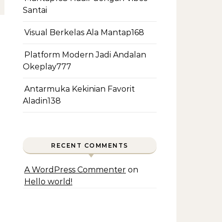
Santai
Visual Berkelas Ala Mantap168
Platform Modern Jadi Andalan
Okeplay777
Antarmuka Kekinian Favorit
Aladin138
RECENT COMMENTS
A WordPress Commenter
on
Hello world!