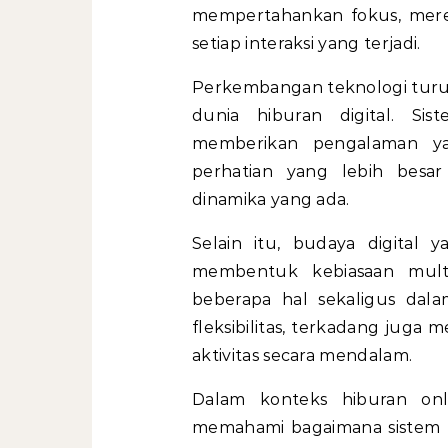
mempertahankan fokus, merek
setiap interaksi yang terjadi.
Perkembangan teknologi turu
dunia hiburan digital. Sis
memberikan pengalaman ya
perhatian yang lebih bes
dinamika yang ada.
Selain itu, budaya digital 
membentuk kebiasaan multi
beberapa hal sekaligus dal
fleksibilitas, terkadang jug
aktivitas secara mendalam.
Dalam konteks hiburan onl
memahami bagaimana sistem bek