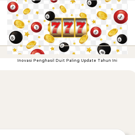
Inovasi Penghasil Duit Paling Update Tahun Ini