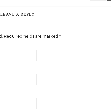
LEAVE A REPLY
d.
Required fields are marked
*