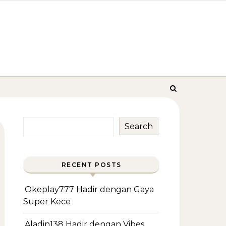
Search
RECENT POSTS
Okeplay777 Hadir dengan Gaya
Super Kece
Aladin138 Hadir dengan Vibes