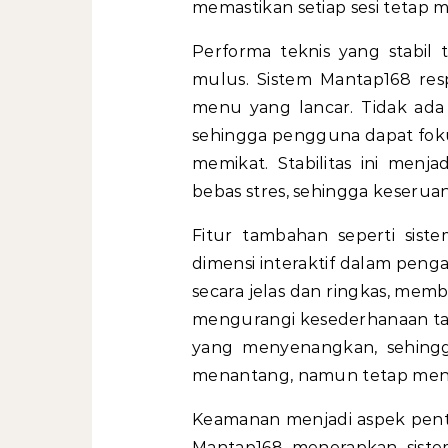
memastikan setiap sesi tetap 
Performa teknis yang stabi
mulus. Sistem Mantap168 res
menu yang lancar. Tidak ada
sehingga pengguna dapat foku
memikat. Stabilitas ini men
bebas stres, sehingga keserua
Fitur tambahan seperti sist
dimensi interaktif dalam pen
secara jelas dan ringkas, me
mengurangi kesederhanaan ta
yang menyenangkan, sehingga
menantang, namun tetap men
Keamanan menjadi aspek pen
Mantap168 menerapkan sistem