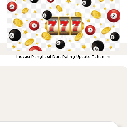
Inovasi Penghasil Duit Paling Update Tahun Ini