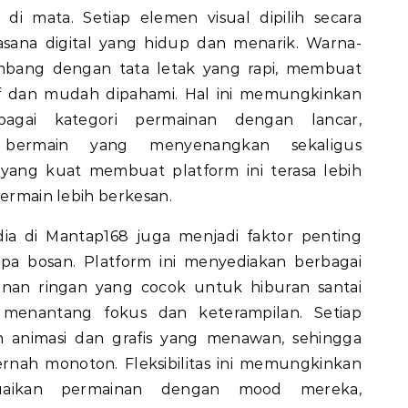
 mata. Setiap elemen visual dipilih secara
sana digital yang hidup dan menarik. Warna-
mbang dengan tata letak yang rapi, membuat
tif dan mudah dipahami. Hal ini memungkinkan
bagai kategori permainan dengan lancar,
 bermain yang menyenangkan sekaligus
 yang kuat membuat platform ini terasa lebih
bermain lebih berkesan.
dia di Mantap168 juga menjadi faktor penting
a bosan. Platform ini menyediakan berbagai
ainan ringan yang cocok untuk hiburan santai
 menantang fokus dan keterampilan. Setiap
 animasi dan grafis yang menawan, sehingga
rnah monoton. Fleksibilitas ini memungkinkan
aikan permainan dengan mood mereka,