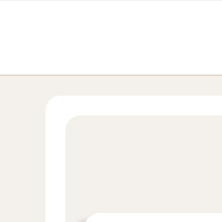
Skip to content