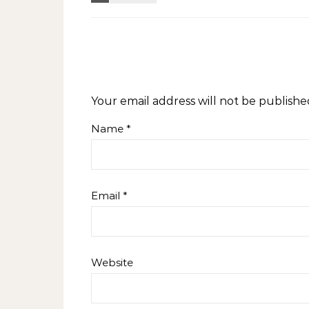
Your email address will not be publishe
Name
*
Email
*
Website