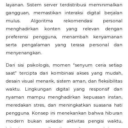
layanan. Sistem server terdistribusi meminimalkan
gangguan, memastikan interaksi digital berjalan
mulus. Algoritma rekomendasi personal
menghadirkan konten yang relevan dengan
preferensi pengguna, menambah kenyamanan
serta pengalaman yang terasa personal dan
menyenangkan.
Dari sisi psikologis, momen “senyum ceria setiap
saat” tercipta dari kombinasi akses yang mudah,
desain visual menarik, sistem aman, dan fleksibilitas
waktu. Lingkungan digital yang responsif dan
nyaman mampu menghadirkan kepuasan instan,
meredakan stres, dan meningkatkan suasana hati
pengguna. Konsep ini menekankan bahwa hiburan
modern bukan sekadar aktivitas pengisi waktu,