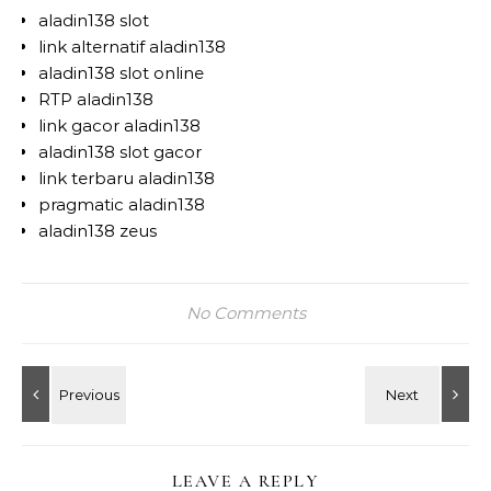
aladin138 slot
link alternatif aladin138
aladin138 slot online
RTP aladin138
link gacor aladin138
aladin138 slot gacor
link terbaru aladin138
pragmatic aladin138
aladin138 zeus
No Comments
LEAVE A REPLY