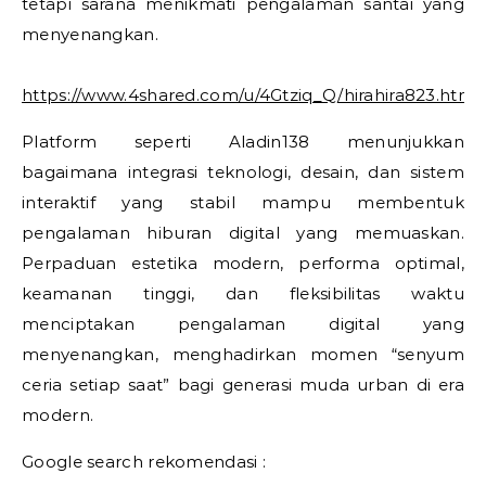
tetapi sarana menikmati pengalaman santai yang
menyenangkan.
https://www.4shared.com/u/4Gtziq_Q/hirahira823.html
Platform seperti Aladin138 menunjukkan
bagaimana integrasi teknologi, desain, dan sistem
interaktif yang stabil mampu membentuk
pengalaman hiburan digital yang memuaskan.
Perpaduan estetika modern, performa optimal,
keamanan tinggi, dan fleksibilitas waktu
menciptakan pengalaman digital yang
menyenangkan, menghadirkan momen “senyum
ceria setiap saat” bagi generasi muda urban di era
modern.
Google search rekomendasi :