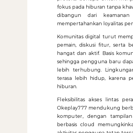
fokus pada hiburan tanpa khaw
dibangun dari keamanan
mempertahankan loyalitas pe
Komunitas digital turut mem
pemain, diskusi fitur, serta
hangat dan aktif. Basis komun
sehingga pengguna baru dapa
lebih terhubung. Lingkung
terasa lebih hidup, karena p
hiburan.
Fleksibilitas akses lintas pe
Okeplay777 mendukung berbaga
komputer, dengan tampilan 
berbasis cloud memungkinkan
aktivitas pengguna tetap tercat