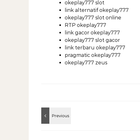
okeplay777 slot
link alternatif okeplay777
okeplay777 slot online
RTP okeplay777
link gacor okeplay777
okeplay777 slot gacor
link terbaru okeplay777
pragmatic okeplay777
okeplay777 zeus