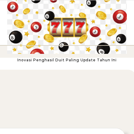
Inovasi Penghasil Duit Paling Update Tahun Ini