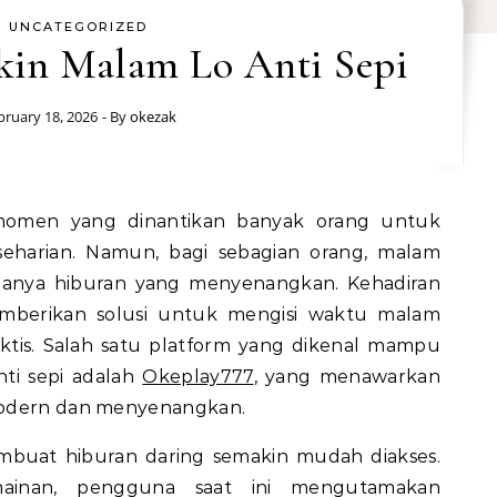
UNCATEGORIZED
kin Malam Lo Anti Sepi
bruary 18, 2026
- By
okezak
 seharian. Namun, bagi sebagian orang, malam
 adanya hiburan yang menyenangkan. Kehadiran
 memberikan solusi untuk mengisi waktu malam
aktis. Salah satu platform yang dikenal mampu
ti sepi adalah
Okeplay777
, yang menawarkan
modern dan menyenangkan.
buat hiburan daring semakin mudah diakses.
mainan, pengguna saat ini mengutamakan