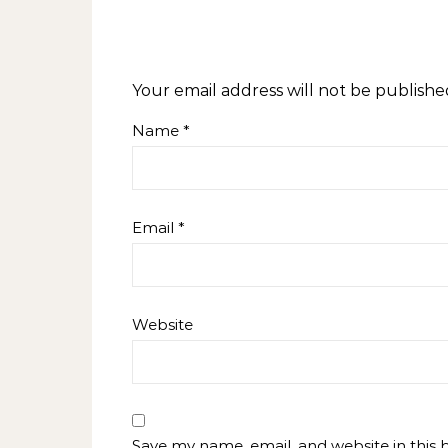
Your email address will not be publishe
Name
*
Email
*
Website
Save my name, email, and website in this 