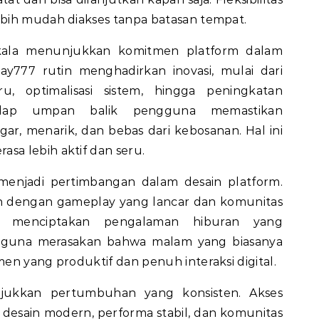
bih mudah diakses tanpa batasan tempat.
rkala menunjukkan komitmen platform dalam
lay777 rutin menghadirkan inovasi, mulai dari
, optimalisasi sistem, hingga peningkatan
adap umpan balik pengguna memastikan
r, menarik, dan bebas dari kebosanan. Hal ini
a lebih aktif dan seru.
menjadi pertimbangan dalam desain platform.
an dengan gameplay yang lancar dan komunitas
tu menciptakan pengalaman hiburan yang
guna merasakan bahwa malam yang biasanya
en yang produktif dan penuh interaksi digital.
jukkan pertumbuhan yang konsisten. Akses
 desain modern, performa stabil, dan komunitas